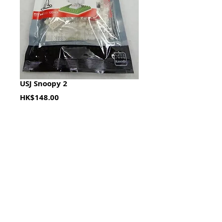
USJ Snoopy 2
Price
HK$148.00
Quantity
*
加入購物籃 Add To Cart