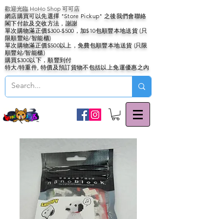
歡迎光臨 HoHo Shop 可可店
網店購買可以先選擇 "Store Pickup" 之後我們會聯絡
閣下付款及交收方法，謝謝
單次購物滿正價$300-$500，加$10包順豐本地送貨 (只
限順豐站/智能櫃)
單次購物滿正價$500以上，免費包順豐本地送貨 (只限
順豐站/智能櫃)
購買$300以下，順豐到付
特大/特重件, 特價及預訂貨物不包括以上免運優惠之內