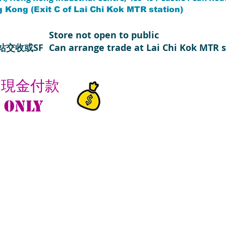
g Kong (Exit C of Lai Chi Kok MTR station)
Store not open to public
站交收或SF
Can arrange trade at Lai Chi Kok MTR s
受現金付款
only