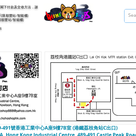
會聯絡閣下付款及交收方法，謝
(只限順豐站/智能櫃)
限順豐站/智能櫃)
內
-491號香港工業中心A座9樓7B室 (港鐵荔枝角站C出口)
A, Hong Kong Industrial Centre, 489-491 Castle Peak Roa