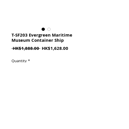
T-SF203 Evergreen Maritime
Museum Container Ship
Regular
Sale
 HK$1,888.00 
HK$1,628.00
Price
Price
Quantity
*
加入購物籃 Add To Cart
Limited to 1000 pcs worldwide