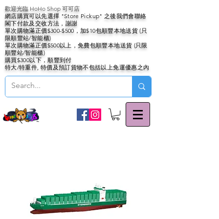
歡迎光臨 HoHo Shop 可可店
網店購買可以先選擇 "Store Pickup" 之後我們會聯絡
閣下付款及交收方法，謝謝
單次購物滿正價$300-$500，加$10包順豐本地送貨 (只
限順豐站/智能櫃)
單次購物滿正價$500以上，免費包順豐本地送貨 (只限
順豐站/智能櫃)
購買$300以下，順豐到付
特大/特重件, 特價及預訂貨物不包括以上免運優惠之內