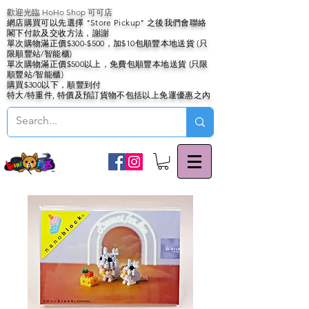
歡迎光臨 HoHo Shop 可可店
網店購買可以先選擇 "Store Pickup" 之後我們會聯絡
閣下付款及交收方法，謝謝
單次購物滿正價$300-$500，加$10包順豐本地送貨 (只
限順豐站/智能櫃)
單次購物滿正價$500以上，免費包順豐本地送貨 (只限
順豐站/智能櫃)
購買$300以下，順豐到付
特大/特重件, 特價及預訂貨物不包括以上免運優惠之內