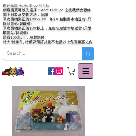
歡迎光臨 HoHo Shop 可可店
網店購買可以先選擇 "Store Pickup" 之後我們會聯絡
閣下付款及交收方法，謝謝
單次購物滿正價$300-$500，加$10包順豐本地送貨 (只
限順豐站/智能櫃)
單次購物滿正價$500以上，免費包順豐本地送貨 (只限
順豐站/智能櫃)
購買$300以下，順豐到付
特大/特重件, 特價及預訂貨物不包括以上免運優惠之內