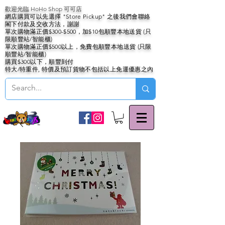
歡迎光臨 HoHo Shop 可可店
網店購買可以先選擇 "Store Pickup" 之後我們會聯絡
閣下付款及交收方法，謝謝
單次購物滿正價$300-$500，加$10包順豐本地送貨 (只
限順豐站/智能櫃)
單次購物滿正價$500以上，免費包順豐本地送貨 (只限
順豐站/智能櫃)
購買$300以下，順豐到付
特大/特重件, 特價及預訂貨物不包括以上免運優惠之內