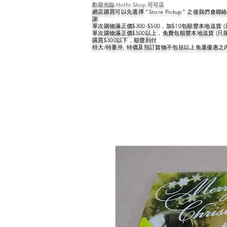
歡迎光臨 HoHo Shop 可可店
網店購買可以先選擇 "Store Pickup" 之後我們
謝
單次購物滿正價$300-$500，加$10包順豐本地送貨 
單次購物滿正價$500以上，免費包順豐本地送貨 (只
購買$300以下，順豐到付
特大/特重件, 特價及預訂貨物不包括以上免運優惠之