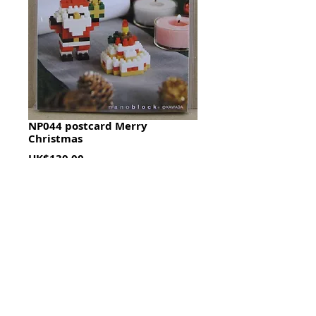
NP044 postcard Merry
Christmas
Price
HK$130.00
Quantity
*
加入購物籃 Add To Cart