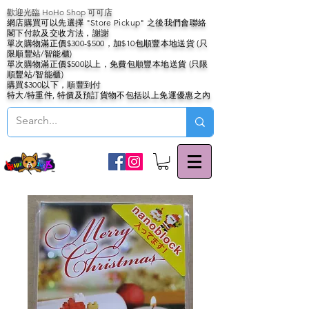
歡迎光臨 HoHo Shop 可可店
網店購買可以先選擇 "Store Pickup" 之後我們會聯絡
閣下付款及交收方法，謝謝
單次購物滿正價$300-$500，加$10包順豐本地送貨 (只
限順豐站/智能櫃)
單次購物滿正價$500以上，免費包順豐本地送貨 (只限
順豐站/智能櫃)
購買$300以下，順豐到付
特大/特重件, 特價及預訂貨物不包括以上免運優惠之內