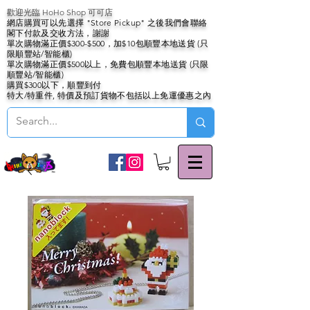
歡迎光臨 HoHo Shop 可可店
網店購買可以先選擇 "Store Pickup" 之後我們會聯絡
閣下付款及交收方法，謝謝
單次購物滿正價$300-$500，加$10包順豐本地送貨 (只
限順豐站/智能櫃)
單次購物滿正價$500以上，免費包順豐本地送貨 (只限
順豐站/智能櫃)
購買$300以下，順豐到付
特大/特重件, 特價及預訂貨物不包括以上免運優惠之內