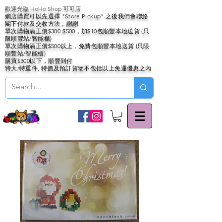
歡迎光臨 HoHo Shop 可可店
網店購買可以先選擇 "Store Pickup" 之後我們會聯絡
閣下付款及交收方法，謝謝
單次購物滿正價$300-$500，加$10包順豐本地送貨 (只
限順豐站/智能櫃)
單次購物滿正價$500以上，免費包順豐本地送貨 (只限
順豐站/智能櫃)
購買$300以下，順豐到付
特大/特重件, 特價及預訂貨物不包括以上免運優惠之內