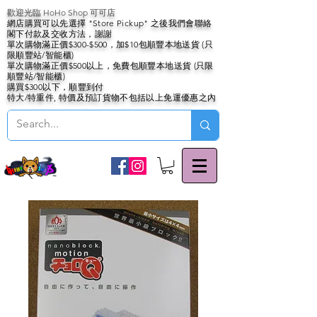
歡迎光臨 HoHo Shop 可可店
網店購買可以先選擇 "Store Pickup" 之後我們會聯絡
閣下付款及交收方法，謝謝
單次購物滿正價$300-$500，加$10包順豐本地送貨 (只
限順豐站/智能櫃)
單次購物滿正價$500以上，免費包順豐本地送貨 (只限
順豐站/智能櫃)
購買$300以下，順豐到付
特大/特重件, 特價及預訂貨物不包括以上免運優惠之內