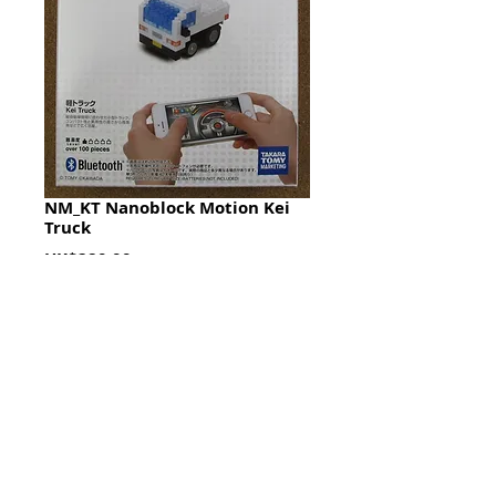
NM_KT Nanoblock Motion Kei
Truck
Price
HK$280.00
Quantity
*
加入購物籃 Add To Cart