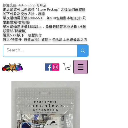
歡迎光臨 HoHo Shop 可可店
網店購買可以先選擇 "Store Pickup" 之後我們會聯絡
閣下付款及交收方法，謝謝
單次購物滿正價$300-$500，加$10包順豐本地送貨 (只
限順豐站/智能櫃)
單次購物滿正價$500以上，免費包順豐本地送貨 (只限
順豐站/智能櫃)
購買$300以下，順豐到付
特大/特重件, 特價及預訂貨物不包括以上免運優惠之內