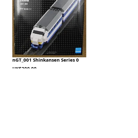
nGT_001 Shinkansen Series 0
Price
HK$200.00
Quantity
*
加入購物籃 Add To Cart