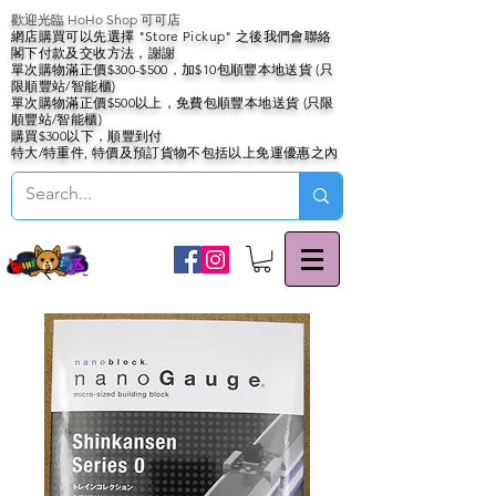
歡迎光臨 HoHo Shop 可可店
網店購買可以先選擇 "Store Pickup" 之後我們會聯絡
閣下付款及交收方法，謝謝
單次購物滿正價$300-$500，加$10包順豐本地送貨 (只
限順豐站/智能櫃)
單次購物滿正價$500以上，免費包順豐本地送貨 (只限
順豐站/智能櫃)
購買$300以下，順豐到付
特大/特重件, 特價及預訂貨物不包括以上免運優惠之內