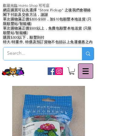
歡迎光臨 HoHo Shop 可可店
網店購買可以先選擇 "Store Pickup" 之後我們會聯絡
閣下付款及交收方法，謝謝
單次購物滿正價$300-$500，加$10包順豐本地送貨 (只
限順豐站/智能櫃)
單次購物滿正價$500以上，免費包順豐本地送貨 (只限
順豐站/智能櫃)
購買$300以下，順豐到付
特大/特重件, 特價及預訂貨物不包括以上免運優惠之內