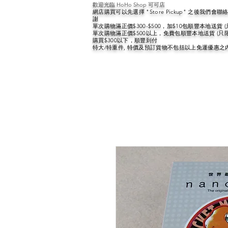
歡迎光臨 HoHo Shop 可可店
網店購買可以先選擇 "Store Pickup" 之後我們
謝
單次購物滿正價$300-$500，加$10包順豐本地送貨 
單次購物滿正價$500以上，免費包順豐本地送貨 (只
購買$300以下，順豐到付
特大/特重件, 特價及預訂貨物不包括以上免運優惠之