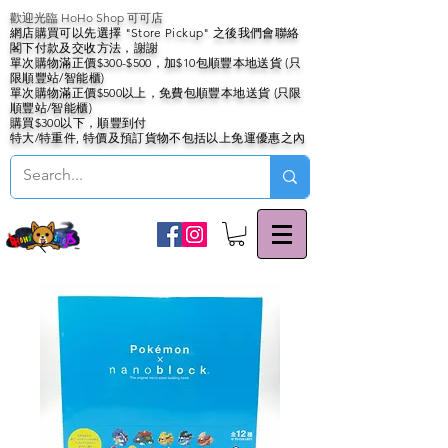
歡迎光臨 HoHo Shop 可可店
網店購買可以先選擇 "Store Pickup" 之後我們會聯絡
閣下付款及交收方法，謝謝
單次購物滿正價$300-$500，加$10包順豐本地送貨 (只
限順豐站/智能櫃)
單次購物滿正價$500以上，免費包順豐本地送貨 (只限
順豐站/智能櫃)
購買$300以下，順豐到付
特大/特重件, 特價及預訂貨物不包括以上免運優惠之內