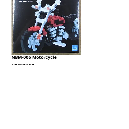
NBM-006 Motorcycle
Price
HK$228.00
Quantity
*
加入購物籃 Add To Cart