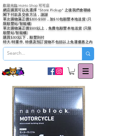
歡迎光臨 HoHo Shop 可可店
網店購買可以先選擇 "Store Pickup" 之後我們會聯絡
閣下付款及交收方法，謝謝
單次購物滿正價$300-$500，加$10包順豐本地送貨 (只
限順豐站/智能櫃)
單次購物滿正價$500以上，免費包順豐本地送貨 (只限
順豐站/智能櫃)
購買$300以下，順豐到付
特大/特重件, 特價及預訂貨物不包括以上免運優惠之內