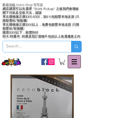
歡迎光臨 HoHo Shop 可可店
網店購買可以先選擇 "Store Pickup" 之後我們會聯絡
閣下付款及交收方法，謝謝
單次購物滿正價$300-$500，加$10包順豐本地送貨 (只
限順豐站/智能櫃)
單次購物滿正價$500以上，免費包順豐本地送貨 (只限
順豐站/智能櫃)
購買$300以下，順豐到付
特大/特重件, 特價及預訂貨物不包括以上免運優惠之內