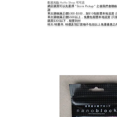
歡迎光臨 HoHo Shop 可可店
網店購買可以先選擇 "Store Pickup" 之後我們
謝
單次購物滿正價$300-$500，加$10包順豐本地送貨 
單次購物滿正價$500以上，免費包順豐本地送貨 (只
購買$300以下，順豐到付
特大/特重件, 特價及預訂貨物不包括以上免運優惠之