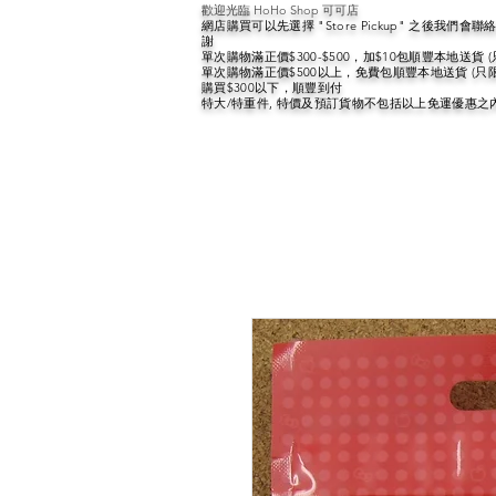
歡迎光臨 HoHo Shop 可可店
網店購買可以先選擇 "Store Pickup" 之後我們
謝
單次購物滿正價$300-$500，加$10包順豐本地送貨 
單次購物滿正價$500以上，免費包順豐本地送貨 (只
購買$300以下，順豐到付
特大/特重件, 特價及預訂貨物不包括以上免運優惠之