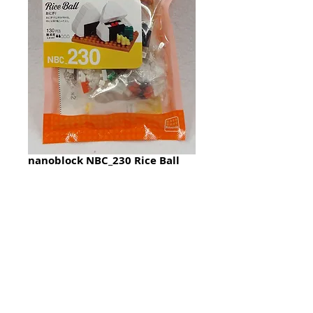
nanoblock NBC_230 Rice Ball
Price
HK$68.00
Quantity
*
加入購物籃 Add To Cart