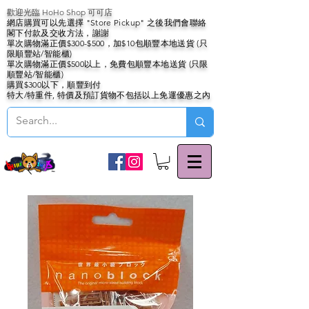
歡迎光臨 HoHo Shop 可可店
網店購買可以先選擇 "Store Pickup" 之後我們會聯絡
閣下付款及交收方法，謝謝
單次購物滿正價$300-$500，加$10包順豐本地送貨 (只
限順豐站/智能櫃)
單次購物滿正價$500以上，免費包順豐本地送貨 (只限
順豐站/智能櫃)
購買$300以下，順豐到付
特大/特重件, 特價及預訂貨物不包括以上免運優惠之內