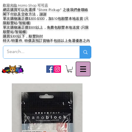
歡迎光臨 HoHo Shop 可可店
網店購買可以先選擇 "Store Pickup" 之後我們會聯絡
閣下付款及交收方法，謝謝
單次購物滿正價$300-$500，加$10包順豐本地送貨 (只
限順豐站/智能櫃)
單次購物滿正價$500以上，免費包順豐本地送貨 (只限
順豐站/智能櫃)
購買$300以下，順豐到付
特大/特重件, 特價及預訂貨物不包括以上免運優惠之內