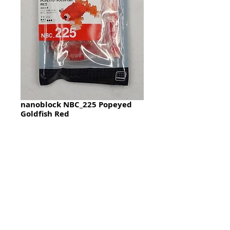
nanoblock NBC_225 Popeyed
Goldfish Red
Price
HK$60.00
Quantity
*
加入購物籃 Add To Cart