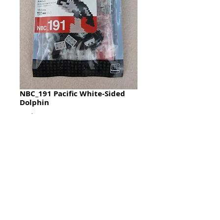
NBC_191 Pacific White-Sided
Dolphin
Price
HK$128.00
Quantity
*
加入購物籃 Add To Cart