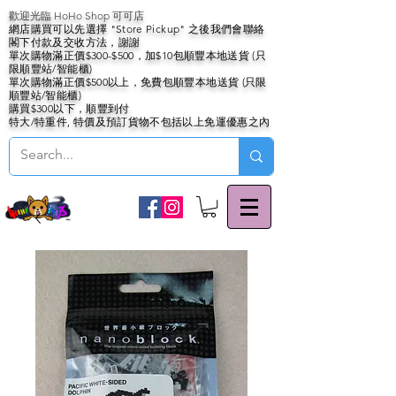
歡迎光臨 HoHo Shop 可可店
網店購買可以先選擇 "Store Pickup" 之後我們會聯絡
閣下付款及交收方法，謝謝
單次購物滿正價$300-$500，加$10包順豐本地送貨 (只
限順豐站/智能櫃)
單次購物滿正價$500以上，免費包順豐本地送貨 (只限
順豐站/智能櫃)
購買$300以下，順豐到付
特大/特重件, 特價及預訂貨物不包括以上免運優惠之內