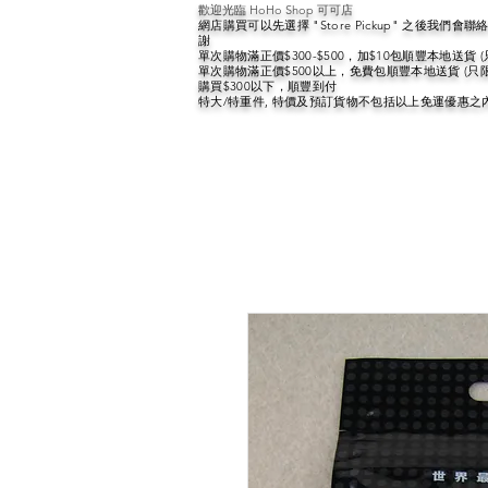
歡迎光臨 HoHo Shop 可可店
網店購買可以先選擇 "Store Pickup" 之後我們
謝
單次購物滿正價$300-$500，加$10包順豐本地送貨 
單次購物滿正價$500以上，免費包順豐本地送貨 (只
購買$300以下，順豐到付
特大/特重件, 特價及預訂貨物不包括以上免運優惠之