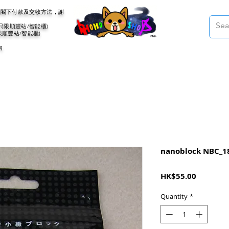
會聯絡閣下付款及交收方法，謝
(只限順豐站/智能櫃)
限順豐站/智能櫃)
內
nanoblock NBC_187
Price
HK$55.00
Quantity
*