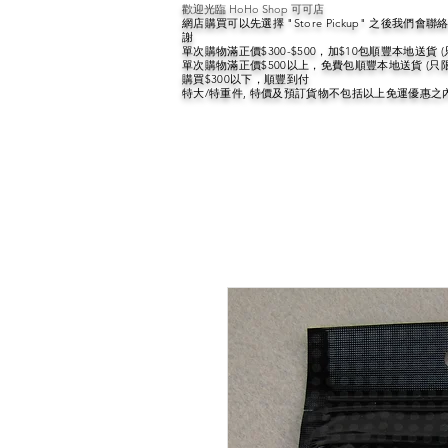
歡迎光臨 HoHo Shop 可可店
網店購買可以先選擇 "Store Pickup" 之後我們
謝
單次購物滿正價$300-$500，加$10包順豐本地送貨 
單次購物滿正價$500以上，免費包順豐本地送貨 (只
購買$300以下，順豐到付
特大/特重件, 特價及預訂貨物不包括以上免運優惠之