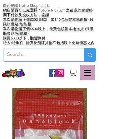
歡迎光臨 HoHo Shop 可可店
網店購買可以先選擇 "Store Pickup" 之後我們會聯絡
閣下付款及交收方法，謝謝
單次購物滿正價$300-$500，加$10包順豐本地送貨 (只
限順豐站/智能櫃)
單次購物滿正價$500以上，免費包順豐本地送貨 (只限
順豐站/智能櫃)
購買$300以下，順豐到付
特大/特重件, 特價及預訂貨物不包括以上免運優惠之內