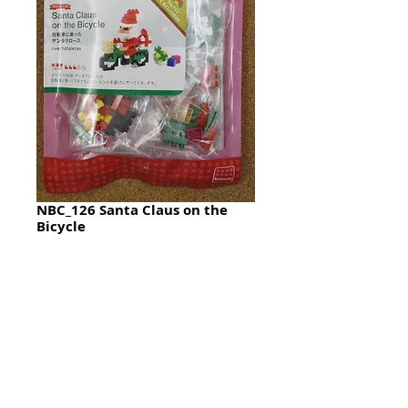
NBC_126 Santa Claus on the
Bicycle
Price
HK$85.00
Quantity
*
加入購物籃 Add To Cart