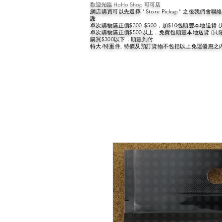
歡迎光臨 HoHo Shop 可可店
網店購買可以先選擇 "Store Pickup" 之後我們
謝
單次購物滿正價$300-$500，加$10包順豐本地送貨 
單次購物滿正價$500以上，免費包順豐本地送貨 (只
購買$300以下，順豐到付
特大/特重件, 特價及預訂貨物不包括以上免運優惠之