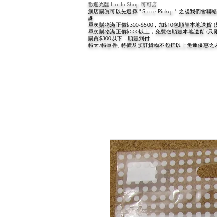
歡迎光臨 HoHo Shop 可可店
網店購買可以先選擇 "Store Pickup" 之後我們
謝
單次購物滿正價$300-$500，加$10包順豐本地送貨 
單次購物滿正價$500以上，免費包順豐本地送貨 (只
購買$300以下，順豐到付
特大/特重件, 特價及預訂貨物不包括以上免運優惠之