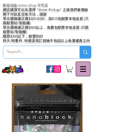
歡迎光臨 HoHo Shop 可可店
網店購買可以先選擇 "Store Pickup" 之後我們會聯絡
閣下付款及交收方法，謝謝
單次購物滿正價$300-$500，加$10包順豐本地送貨 (只
限順豐站/智能櫃)
單次購物滿正價$500以上，免費包順豐本地送貨 (只限
順豐站/智能櫃)
購買$300以下，順豐到付
特大/特重件, 特價及預訂貨物不包括以上免運優惠之內