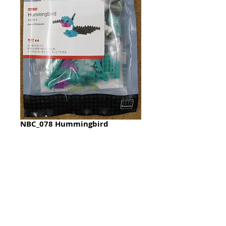
NBC_078 Hummingbird
Price
HK$75.00
Quantity
*
加入購物籃 Add To Cart