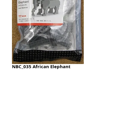
NBC_035 African Elephant
Price
HK$70.00
Quantity
*
加入購物籃 Add To Cart