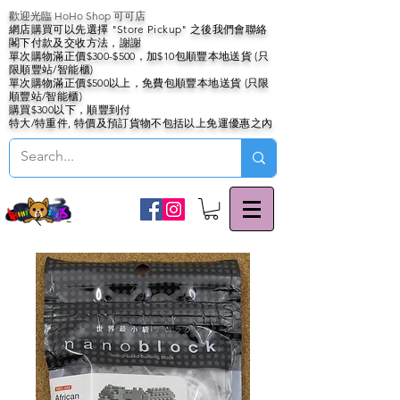
歡迎光臨 HoHo Shop 可可店
網店購買可以先選擇 "Store Pickup" 之後我們會聯絡
閣下付款及交收方法，謝謝
單次購物滿正價$300-$500，加$10包順豐本地送貨 (只
限順豐站/智能櫃)
單次購物滿正價$500以上，免費包順豐本地送貨 (只限
順豐站/智能櫃)
購買$300以下，順豐到付
特大/特重件, 特價及預訂貨物不包括以上免運優惠之內