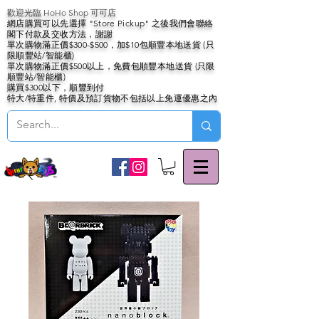
歡迎光臨 HoHo Shop 可可店
網店購買可以先選擇 "Store Pickup" 之後我們會聯絡
閣下付款及交收方法，謝謝
單次購物滿正價$300-$500，加$10包順豐本地送貨 (只
限順豐站/智能櫃)
單次購物滿正價$500以上，免費包順豐本地送貨 (只限
順豐站/智能櫃)
購買$300以下，順豐到付
特大/特重件, 特價及預訂貨物不包括以上免運優惠之內