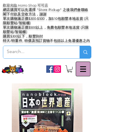
歡迎光臨 HoHo Shop 可可店
網店購買可以先選擇 "Store Pickup" 之後我們會聯絡
閣下付款及交收方法，謝謝
單次購物滿正價$300-$500，加$10包順豐本地送貨 (只
限順豐站/智能櫃)
單次購物滿正價$500以上，免費包順豐本地送貨 (只限
順豐站/智能櫃)
購買$300以下，順豐到付
特大/特重件, 特價及預訂貨物不包括以上免運優惠之內