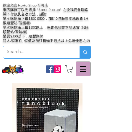
歡迎光臨 HoHo Shop 可可店
網店購買可以先選擇 "Store Pickup" 之後我們會聯絡
閣下付款及交收方法，謝謝
單次購物滿正價$300-$500，加$10包順豐本地送貨 (只
限順豐站/智能櫃)
單次購物滿正價$500以上，免費包順豐本地送貨 (只限
順豐站/智能櫃)
購買$300以下，順豐到付
特大/特重件, 特價及預訂貨物不包括以上免運優惠之內