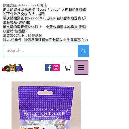
歡迎光臨 HoHo Shop 可可店
網店購買可以先選擇 "Store Pickup" 之後我們會聯絡
閣下付款及交收方法，謝謝
單次購物滿正價$300-$500，加$10包順豐本地送貨 (只
限順豐站/智能櫃)
單次購物滿正價$500以上，免費包順豐本地送貨 (只限
順豐站/智能櫃)
購買$300以下，順豐到付
特大/特重件, 特價及預訂貨物不包括以上免運優惠之內