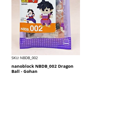
SKU: NBDB_002
nanoblock NBDB_002 Dragon
Ball - Gohan
Price
HK$80.00
Quantity
*
加入購物籃 Add To Cart