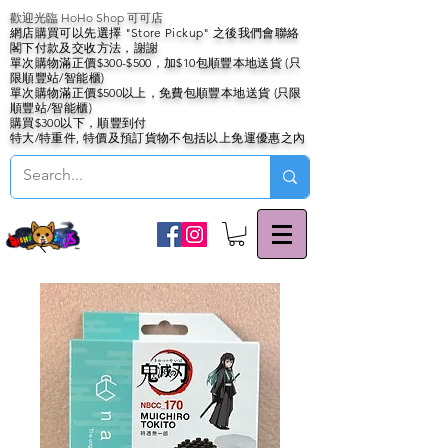
歡迎光臨 HoHo Shop 可可店
網店購買可以先選擇 "Store Pickup" 之後我們會聯絡
閣下付款及交收方法，謝謝
單次購物滿正價$300-$500，加$10包順豐本地送貨 (只
限順豐站/智能櫃)
單次購物滿正價$500以上，免費包順豐本地送貨 (只限
順豐站/智能櫃)
購買$300以下，順豐到付
特大/特重件, 特價及預訂貨物不包括以上免運優惠之內