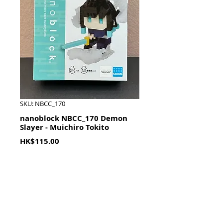
SKU: NBCC_170
nanoblock NBCC_170 Demon
Slayer - Muichiro Tokito
Price
HK$115.00
Quantity
*
加入購物籃 Add To Cart