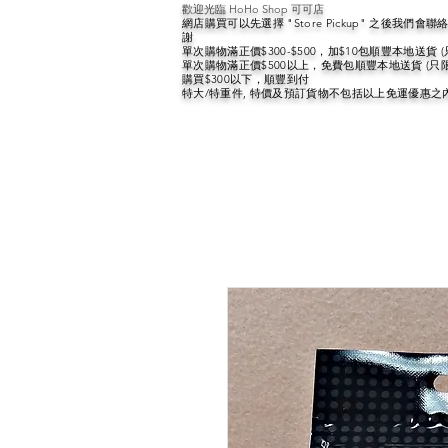
歡迎光臨 HoHo Shop 可可店
網店購買可以先選擇 "Store Pickup" 之後我們
謝
單次購物滿正價$300-$500，加$10包順豐本地送貨 
單次購物滿正價$500以上，免費包順豐本地送貨 (只
購買$300以下，順豐到付
特大/特重件, 特價及預訂貨物不包括以上免運優惠之