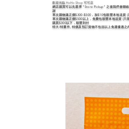
歡迎光臨 HoHo Shop 可可店
網店購買可以先選擇 "Store Pickup" 之後我們
謝
單次購物滿正價$300-$500，加$10包順豐本地送貨 
單次購物滿正價$500以上，免費包順豐本地送貨 (只
購買$300以下，順豐到付
特大/特重件, 特價及預訂貨物不包括以上免運優惠之