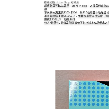
歡迎光臨 HoHo Shop 可可店
網店購買可以先選擇 "Store Pickup" 之後我們
謝
單次購物滿正價$300-$500，加$10包順豐本地送貨 
單次購物滿正價$500以上，免費包順豐本地送貨 (只
購買$300以下，順豐到付
特大/特重件, 特價及預訂貨物不包括以上免運優惠之