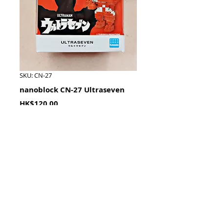
SKU: CN-27
nanoblock CN-27 Ultraseven
Price
HK$120.00
Quantity
*
加入購物籃 Add To Cart