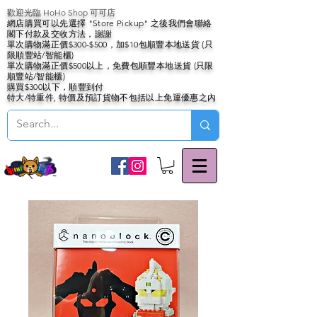
歡迎光臨 HoHo Shop 可可店
網店購買可以先選擇 "Store Pickup" 之後我們會聯絡
閣下付款及交收方法，謝謝
單次購物滿正價$300-$500，加$10包順豐本地送貨 (只
限順豐站/智能櫃)
單次購物滿正價$500以上，免費包順豐本地送貨 (只限
順豐站/智能櫃)
購買$300以下，順豐到付
特大/特重件, 特價及預訂貨物不包括以上免運優惠之內