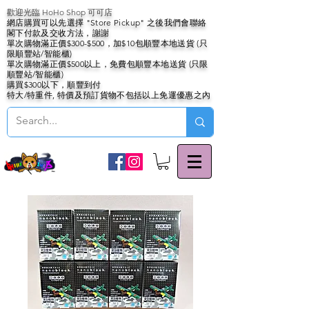
歡迎光臨 HoHo Shop 可可店
網店購買可以先選擇 "Store Pickup" 之後我們會聯絡
閣下付款及交收方法，謝謝
單次購物滿正價$300-$500，加$10包順豐本地送貨 (只
限順豐站/智能櫃)
單次購物滿正價$500以上，免費包順豐本地送貨 (只限
順豐站/智能櫃)
購買$300以下，順豐到付
特大/特重件, 特價及預訂貨物不包括以上免運優惠之內