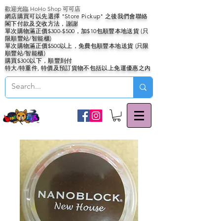
歡迎光臨 HoHo Shop 可可店
網店購買可以先選擇 "Store Pickup" 之後我們會聯絡
閣下付款及交收方法，謝謝
單次購物滿正價$300-$500，加$10包順豐本地送貨 (只
限順豐站/智能櫃)
單次購物滿正價$500以上，免費包順豐本地送貨 (只限
順豐站/智能櫃)
購買$300以下，順豐到付
特大/特重件, 特價及預訂貨物不包括以上免運優惠之內