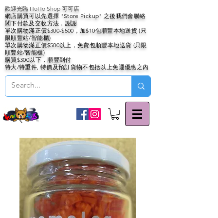
歡迎光臨 HoHo Shop 可可店
網店購買可以先選擇 "Store Pickup" 之後我們會聯絡
閣下付款及交收方法，謝謝
單次購物滿正價$300-$500，加$10包順豐本地送貨 (只
限順豐站/智能櫃)
單次購物滿正價$500以上，免費包順豐本地送貨 (只限
順豐站/智能櫃)
購買$300以下，順豐到付
特大/特重件, 特價及預訂貨物不包括以上免運優惠之內