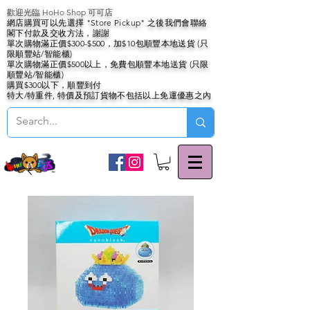
歡迎光臨 HoHo Shop 可可店
網店購買可以先選擇 "Store Pickup" 之後我們會聯絡
閣下付款及交收方法，謝謝
單次購物滿正價$300-$500，加$10包順豐本地送貨 (只
限順豐站/智能櫃)
單次購物滿正價$500以上，免費包順豐本地送貨 (只限
順豐站/智能櫃)
購買$300以下，順豐到付
特大/特重件, 特價及預訂貨物不包括以上免運優惠之內