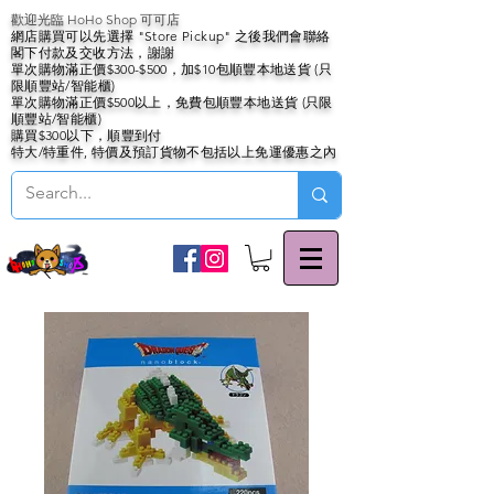
歡迎光臨 HoHo Shop 可可店
網店購買可以先選擇 "Store Pickup" 之後我們會聯絡
閣下付款及交收方法，謝謝
單次購物滿正價$300-$500，加$10包順豐本地送貨 (只
限順豐站/智能櫃)
單次購物滿正價$500以上，免費包順豐本地送貨 (只限
順豐站/智能櫃)
購買$300以下，順豐到付
特大/特重件, 特價及預訂貨物不包括以上免運優惠之內