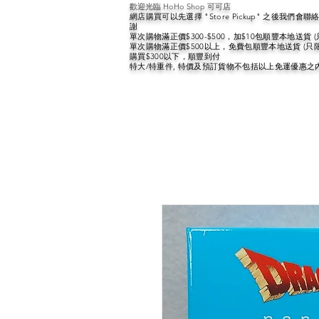
歡迎光臨 HoHo Shop 可可店
網店購買可以先選擇 "Store Pickup" 之後我們
謝
單次購物滿正價$300-$500，加$10包順豐本地送貨 
單次購物滿正價$500以上，免費包順豐本地送貨 (只
購買$300以下，順豐到付
特大/特重件, 特價及預訂貨物不包括以上免運優惠之