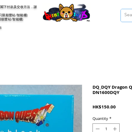
會聯絡閣下付款及交收方法，謝
(只限順豐站/智能櫃)
限順豐站/智能櫃)
內
DQ_DQY Dragon Qu
DN1600DQY
Price
HK$150.00
Quantity
*