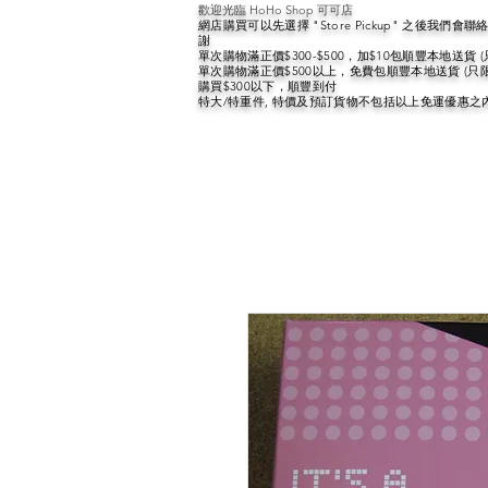
歡迎光臨 HoHo Shop 可可店
網店購買可以先選擇 "Store Pickup" 之後我們
謝
單次購物滿正價$300-$500，加$10包順豐本地送貨 
單次購物滿正價$500以上，免費包順豐本地送貨 (只
購買$300以下，順豐到付
特大/特重件, 特價及預訂貨物不包括以上免運優惠之