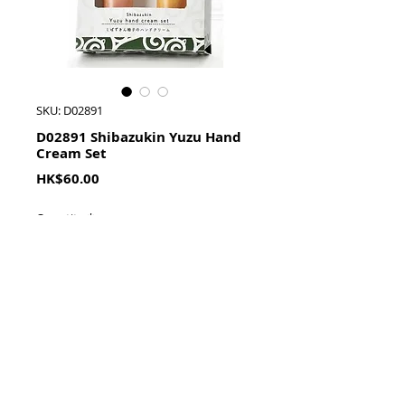
SKU: D02891
D02891 Shibazukin Yuzu Hand
Cream Set
Price
HK$60.00
Quantity
*
加入購物籃 Add To Cart
9g x 2支