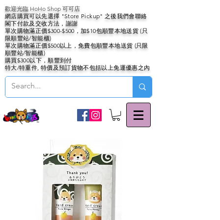
歡迎光臨 HoHo Shop 可可店
網店購買可以先選擇 "Store Pickup" 之後我們會聯絡
閣下付款及交收方法，謝謝
單次購物滿正價$300-$500，加$10包順豐本地送貨 (只
限順豐站/智能櫃)
單次購物滿正價$500以上，免費包順豐本地送貨 (只限
順豐站/智能櫃)
購買$300以下，順豐到付
特大/特重件, 特價及預訂貨物不包括以上免運優惠之內