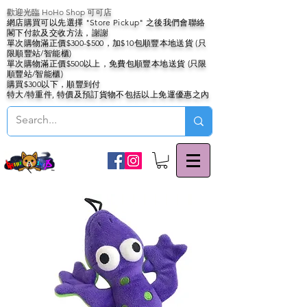
歡迎光臨 HoHo Shop 可可店
網店購買可以先選擇 "Store Pickup" 之後我們會聯絡
閣下付款及交收方法，謝謝
單次購物滿正價$300-$500，加$10包順豐本地送貨 (只
限順豐站/智能櫃)
單次購物滿正價$500以上，免費包順豐本地送貨 (只限
順豐站/智能櫃)
購買$300以下，順豐到付
特大/特重件, 特價及預訂貨物不包括以上免運優惠之內