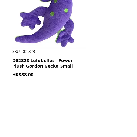
SKU: D02823
D02823 Lulubelles - Power
Plush Gordon Gecko_Small
Price
HK$88.00
Quantity
*
加入購物籃 Add To Cart
8" x 6"x 1”