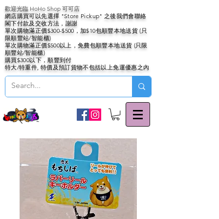
歡迎光臨 HoHo Shop 可可店
網店購買可以先選擇 "Store Pickup" 之後我們會聯絡
閣下付款及交收方法，謝謝
單次購物滿正價$300-$500，加$10包順豐本地送貨 (只
限順豐站/智能櫃)
單次購物滿正價$500以上，免費包順豐本地送貨 (只限
順豐站/智能櫃)
購買$300以下，順豐到付
特大/特重件, 特價及預訂貨物不包括以上免運優惠之內