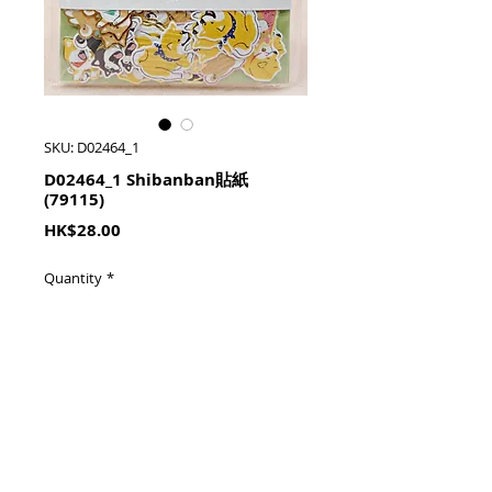
SKU: D02464_1
D02464_1 Shibanban貼紙
(79115)
Price
HK$28.00
Quantity
*
加入購物籃 Add To Cart