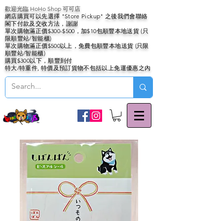
歡迎光臨 HoHo Shop 可可店
網店購買可以先選擇 "Store Pickup" 之後我們會聯絡
閣下付款及交收方法，謝謝
單次購物滿正價$300-$500，加$10包順豐本地送貨 (只
限順豐站/智能櫃)
單次購物滿正價$500以上，免費包順豐本地送貨 (只限
順豐站/智能櫃)
購買$300以下，順豐到付
特大/特重件, 特價及預訂貨物不包括以上免運優惠之內